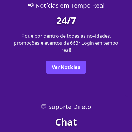
📢 Notícias em Tempo Real
24/7
Fique por dentro de todas as novidades,
promoções e eventos da 66Br Login em tempo
real!
Ver Notícias
💬 Suporte Direto
Chat