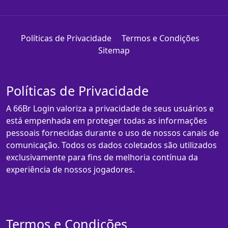
Políticas de Privacidade
Termos e Condições
Sitemap
Políticas de Privacidade
A 66Br Login valoriza a privacidade de seus usuários e
está empenhada em proteger todas as informações
pessoais fornecidas durante o uso de nossos canais de
comunicação. Todos os dados coletados são utilizados
exclusivamente para fins de melhoria contínua da
experiência de nossos jogadores.
Termos e Condições