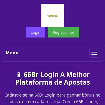
Login
Registrar-se
Menu
📱 66Br Login A Melhor
Plataforma de Apostas
Cadastre-se na 66Br Login para ganhar bônus no
cadastro e em cada recarga. Com a 66Br Login,