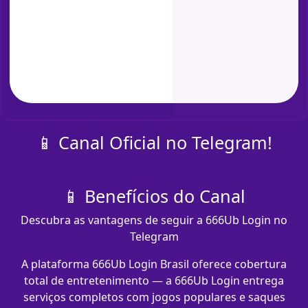
📱 Canal Oficial no Telegram!
📱 Benefícios do Canal
Descubra as vantagens de seguir a 666Ub Login no
Telegram
A plataforma 666Ub Login Brasil oferece cobertura
total de entretenimento — a 666Ub Login entrega
serviços completos com jogos populares e saques