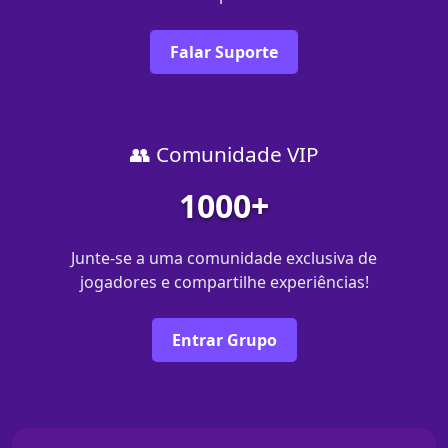
Falar Suporte
👥 Comunidade VIP
1000+
Junte-se a uma comunidade exclusiva de
jogadores e compartilhe experiências!
Entrar Grupo