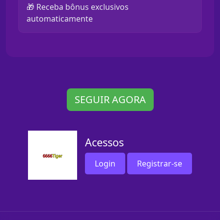
🎁 Receba bônus exclusivos
automaticamente
SEGUIR AGORA
Acessos
Login
Registrar-se