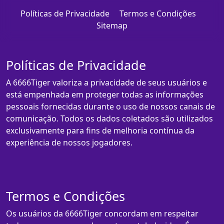
Políticas de Privacidade
Termos e Condições
Sitemap
Políticas de Privacidade
A 6666Tiger valoriza a privacidade de seus usuários e
está empenhada em proteger todas as informações
pessoais fornecidas durante o uso de nossos canais de
comunicação. Todos os dados coletados são utilizados
exclusivamente para fins de melhoria contínua da
experiência de nossos jogadores.
Termos e Condições
Os usuários da 6666Tiger concordam em respeitar