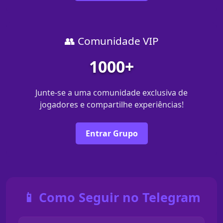
👥 Comunidade VIP
1000+
Junte-se a uma comunidade exclusiva de
jogadores e compartilhe experiências!
Entrar Grupo
📱 Como Seguir no Telegram