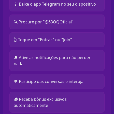
📱 Baixe o app Telegram no seu dispositivo
🔍 Procure por "@63QQOficial"
👆 Toque em "Entrar" ou "Join"
🔔 Ative as notificações para não perder
nada
💬 Participe das conversas e interaja
🎁 Receba bônus exclusivos
automaticamente