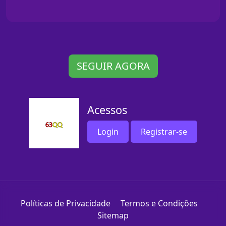
SEGUIR AGORA
Acessos
Login
Registrar-se
Políticas de Privacidade
Termos e Condições
Sitemap