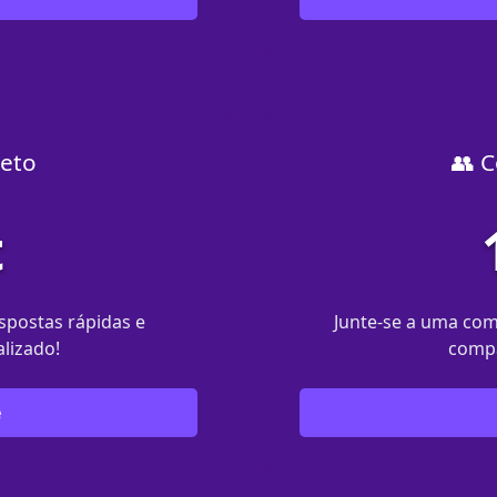
reto
👥 
t
espostas rápidas e
Junte-se a uma com
lizado!
compa
e