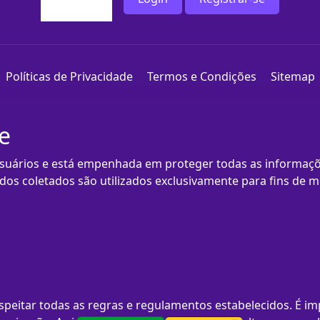
Políticas de Privacidade
Termos e Condições
Sitemap
de
 usuários e está empenhada em proteger todas as informaçõ
os coletados são utilizados exclusivamente para fins de m
eitar todas as regras e regulamentos estabelecidos. É im