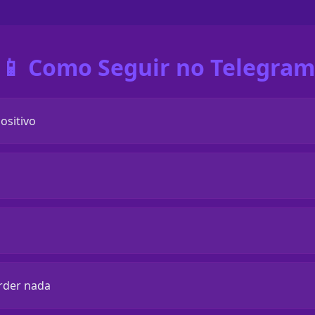
📱 Como Seguir no Telegram
ositivo
erder nada