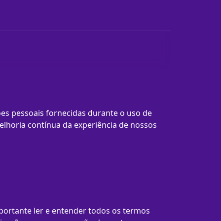
es pessoais fornecidas durante o uso de
elhoria contínua da experiência de nossos
portante ler e entender todos os termos