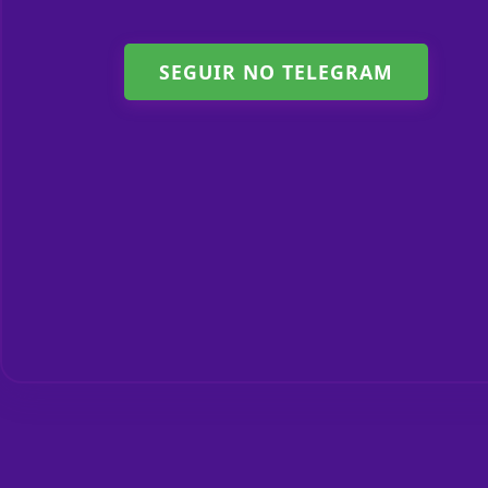
SEGUIR NO TELEGRAM