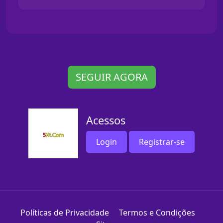
SEGUIR AGORA
Acessos
Login
Registrar-se
Políticas de Privacidade
Termos e Condições