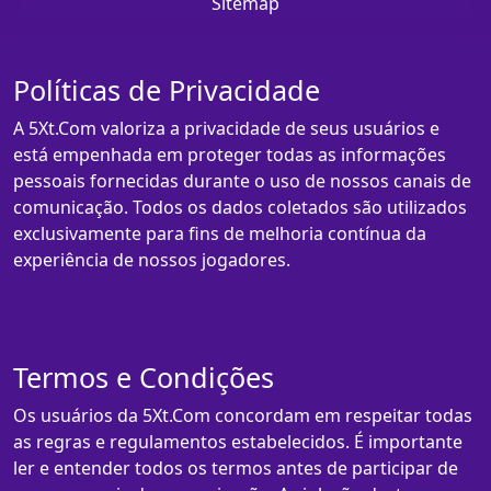
Sitemap
Políticas de Privacidade
A 5Xt.Com valoriza a privacidade de seus usuários e
está empenhada em proteger todas as informações
pessoais fornecidas durante o uso de nossos canais de
comunicação. Todos os dados coletados são utilizados
exclusivamente para fins de melhoria contínua da
experiência de nossos jogadores.
Termos e Condições
Os usuários da 5Xt.Com concordam em respeitar todas
as regras e regulamentos estabelecidos. É importante
ler e entender todos os termos antes de participar de