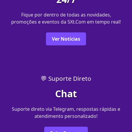
Fique por dentro de todas as novidades,
promoções e eventos da 5Xt.Com em tempo real!
Ver Notícias
💬 Suporte Direto
Chat
Suporte direto via Telegram, respostas rápidas e
atendimento personalizado!