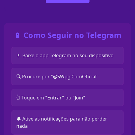
📱 Como Seguir no Telegram
📱 Baixe o app Telegram no seu dispositivo
🔍 Procure por "@5Wpg.ComOficial"
👆 Toque em "Entrar" ou "Join"
🔔 Ative as notificações para não perder
nada