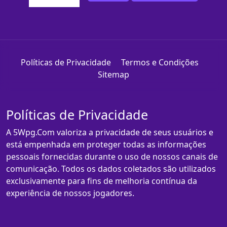
Políticas de Privacidade
Termos e Condições
Sitemap
Políticas de Privacidade
A 5Wpg.Com valoriza a privacidade de seus usuários e
está empenhada em proteger todas as informações
pessoais fornecidas durante o uso de nossos canais de
comunicação. Todos os dados coletados são utilizados
exclusivamente para fins de melhoria contínua da
experiência de nossos jogadores.