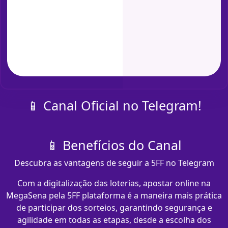
📱 Canal Oficial no Telegram!
📱 Benefícios do Canal
Descubra as vantagens de seguir a 5FF no Telegram
Com a digitalização das loterias, apostar online na
MegaSena pela 5FF plataforma é a maneira mais prática
de participar dos sorteios, garantindo segurança e
agilidade em todas as etapas, desde a escolha dos