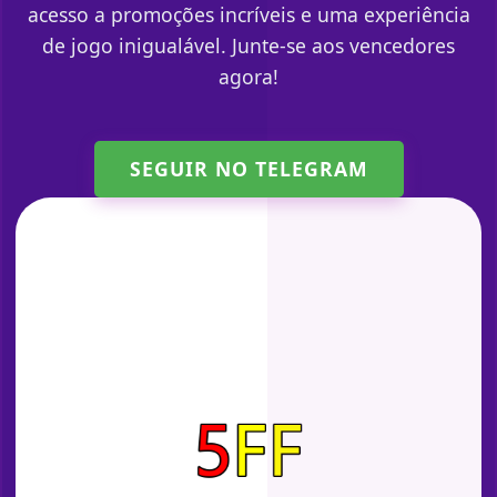
acesso a promoções incríveis e uma experiência
de jogo inigualável. Junte-se aos vencedores
agora!
SEGUIR NO TELEGRAM