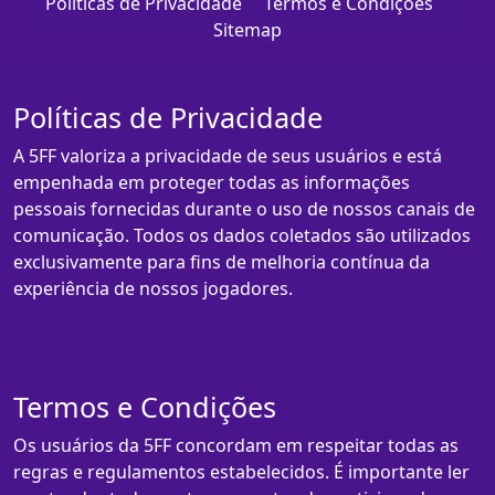
Políticas de Privacidade
Termos e Condições
Sitemap
Políticas de Privacidade
A 5FF valoriza a privacidade de seus usuários e está
empenhada em proteger todas as informações
pessoais fornecidas durante o uso de nossos canais de
comunicação. Todos os dados coletados são utilizados
exclusivamente para fins de melhoria contínua da
experiência de nossos jogadores.
Termos e Condições
Os usuários da 5FF concordam em respeitar todas as
regras e regulamentos estabelecidos. É importante ler