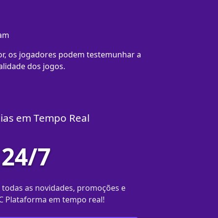
ram
or, os jogadores podem testemunhar a
alidade dos jogos.
cias em Tempo Real
24/7
e todas as novidades, promoções e
C Plataforma em tempo real!