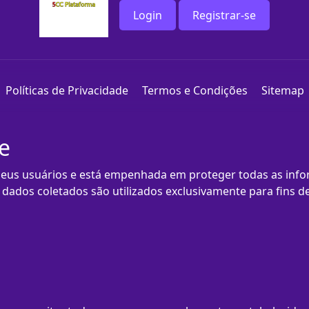
Login
Registrar-se
Políticas de Privacidade
Termos e Condições
Sitemap
de
 seus usuários e está empenhada em proteger todas as inf
dados coletados são utilizados exclusivamente para fins d