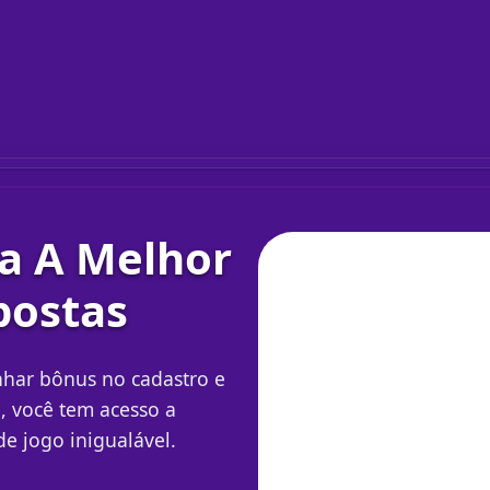
ma A Melhor
postas
nhar bônus no cadastro e
, você tem acesso a
e jogo inigualável.