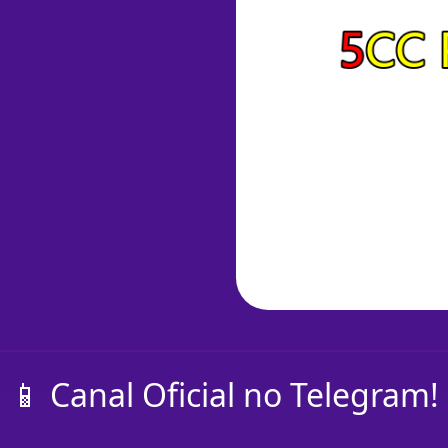
📱 Canal Oficial no Telegram!