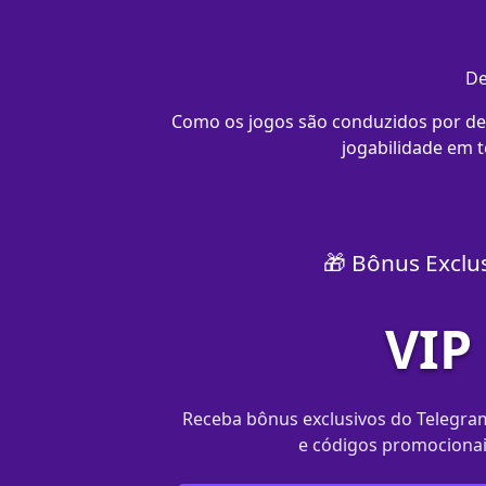
De
Como os jogos são conduzidos por de
jogabilidade em t
🎁 Bônus Exclu
VIP
Receba bônus exclusivos do Telegra
e códigos promocionai