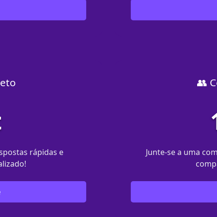
reto
👥 
t
espostas rápidas e
Junte-se a uma com
lizado!
compa
e