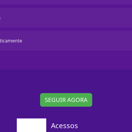
a
aticamente
SEGUIR AGORA
Acessos