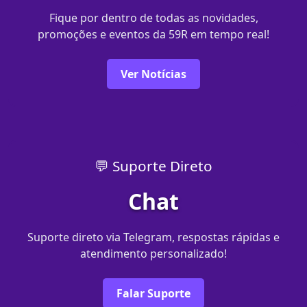
Fique por dentro de todas as novidades,
promoções e eventos da 59R em tempo real!
Ver Notícias
💬 Suporte Direto
Chat
Suporte direto via Telegram, respostas rápidas e
atendimento personalizado!
Falar Suporte