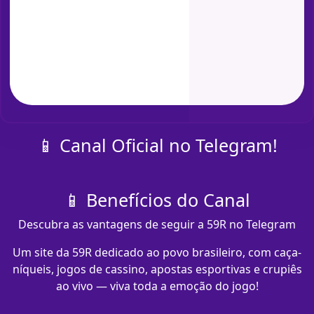
📱 Canal Oficial no Telegram!
📱 Benefícios do Canal
Descubra as vantagens de seguir a 59R no Telegram
Um site da 59R dedicado ao povo brasileiro, com caça-
níqueis, jogos de cassino, apostas esportivas e crupiês
ao vivo — viva toda a emoção do jogo!