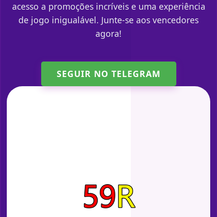
acesso a promoções incríveis e uma experiência
de jogo inigualável. Junte-se aos vencedores
agora!
SEGUIR NO TELEGRAM