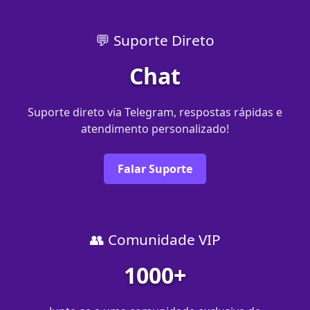
💬 Suporte Direto
Chat
Suporte direto via Telegram, respostas rápidas e
atendimento personalizado!
Falar Suporte
👥 Comunidade VIP
1000+