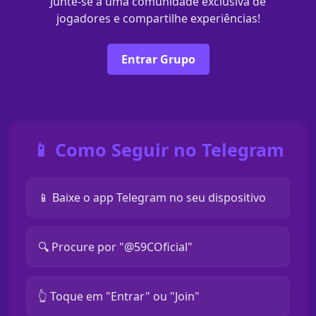
Junte-se a uma comunidade exclusiva de
jogadores e compartilhe experiências!
Entrar Grupo
📱 Como Seguir no Telegram
📱 Baixe o app Telegram no seu dispositivo
🔍 Procure por "@59COficial"
👆 Toque em "Entrar" ou "Join"