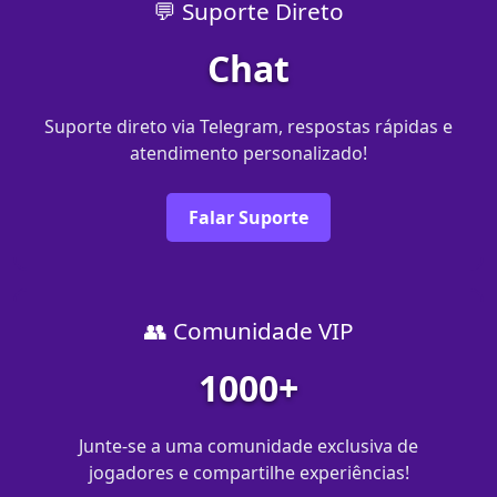
💬 Suporte Direto
Chat
Suporte direto via Telegram, respostas rápidas e
atendimento personalizado!
Falar Suporte
👥 Comunidade VIP
1000+
Junte-se a uma comunidade exclusiva de
jogadores e compartilhe experiências!