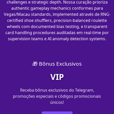
challenges e strategic depth. Nossa curação prioriza
authentic gameplay mechanics conformes para
Vegas/Macau standards, implemented através de RNG-
certified shoe shufflers, precision-balanced roulette
wheels com documented bias testing, e transparent
card handling procedures auditadas em real-time por
supervision teams e AI anomaly detection systems.
🎁 Bônus Exclusivos
VIP
Receba bônus exclusivos do Telegram,
promoções especiais e códigos promocionais
únicos!