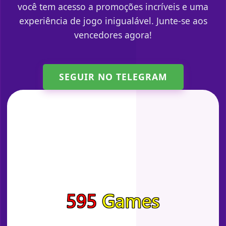
você tem acesso a promoções incríveis e uma
experiência de jogo inigualável. Junte-se aos
vencedores agora!
SEGUIR NO TELEGRAM