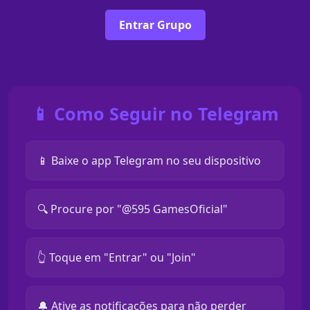
Entrar Grupo
📱 Como Seguir no Telegram
📱 Baixe o app Telegram no seu dispositivo
🔍 Procure por "@595 GamesOficial"
👆 Toque em "Entrar" ou "Join"
🔔 Ative as notificações para não perder