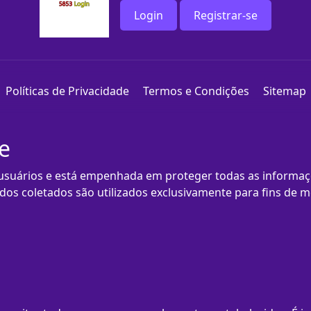
Login
Registrar-se
Políticas de Privacidade
Termos e Condições
Sitemap
de
s usuários e está empenhada em proteger todas as informaç
os coletados são utilizados exclusivamente para fins de m