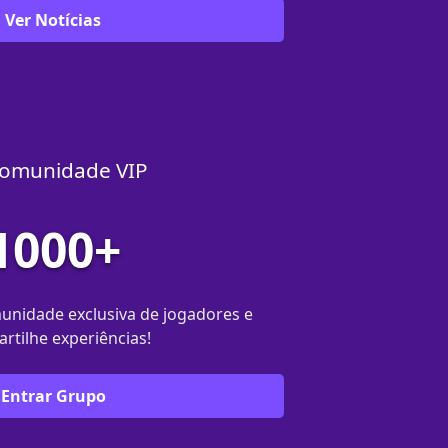
Ver Notícias
Comunidade VIP
1000+
unidade exclusiva de jogadores e
rtilhe experiências!
Entrar Grupo