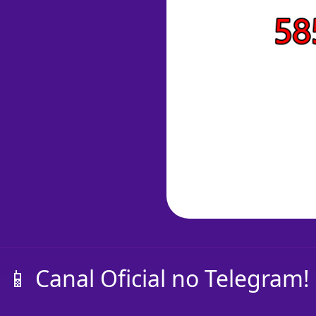
📱 Canal Oficial no Telegram!