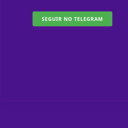
SEGUIR NO TELEGRAM