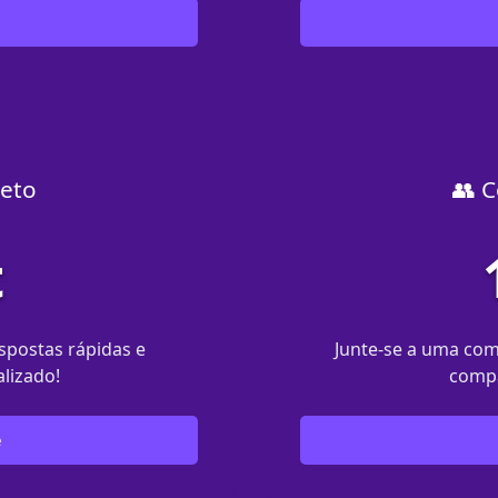
reto
👥 
t
espostas rápidas e
Junte-se a uma com
lizado!
compa
e