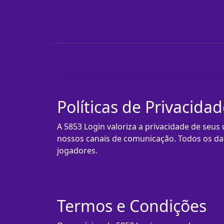
Políticas de Privacida
A 5853 Login valoriza a privacidade de seu
nossos canais de comunicação. Todos os dad
jogadores.
Termos e Condições