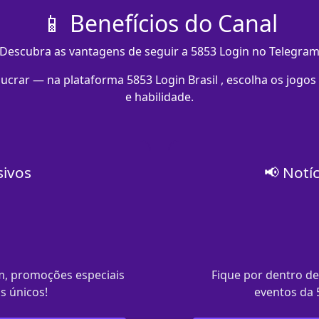
📱 Benefícios do Canal
Descubra as vantagens de seguir a 5853 Login no Telegra
lucrar — na plataforma 5853 Login Brasil , escolha os jog
e habilidade.
sivos
📢 Notí
m, promoções especiais
Fique por dentro d
s únicos!
eventos da 