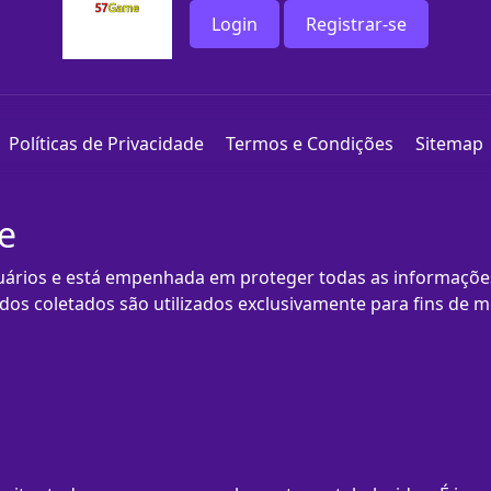
Login
Registrar-se
Políticas de Privacidade
Termos e Condições
Sitemap
de
suários e está empenhada em proteger todas as informaçõe
os coletados são utilizados exclusivamente para fins de m