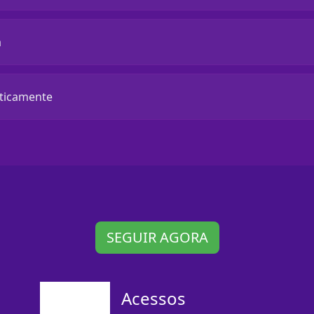
a
aticamente
SEGUIR AGORA
Acessos