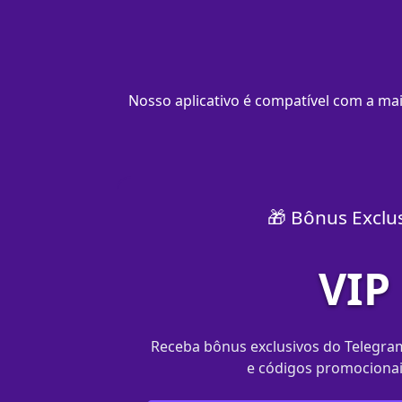
Nosso aplicativo é compatível com a ma
🎁 Bônus Exclu
VIP
Receba bônus exclusivos do Telegra
e códigos promocionai