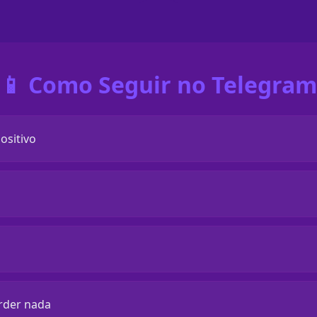
📱 Como Seguir no Telegram
ositivo
erder nada