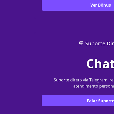
Ver Bônus
💬 Suporte Di
Cha
Suporte direto via Telegram, r
atendimento persona
Falar Suport