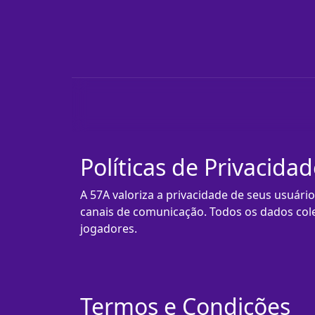
Políticas de Privacida
A 57A valoriza a privacidade de seus usuár
canais de comunicação. Todos os dados cole
jogadores.
Termos e Condições