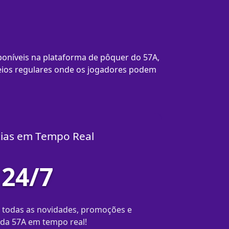
sponíveis na plataforma de pôquer do 57A,
eios regulares onde os jogadores podem
cias em Tempo Real
24/7
e todas as novidades, promoções e
 da 57A em tempo real!