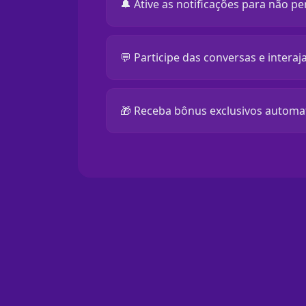
🔔 Ative as notificações para não p
💬 Participe das conversas e interaj
🎁 Receba bônus exclusivos autom