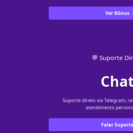
Ver Bônus
💬 Suporte Di
Cha
Suporte direto via Telegram, r
atendimento persona
Falar Suport