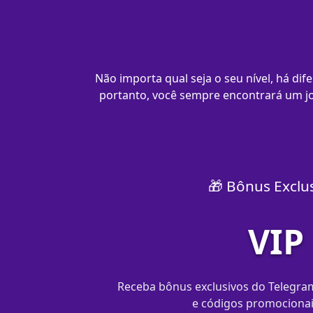
Não importa qual seja o seu nível, há di
portanto, você sempre encontrará um j
🎁 Bônus Exclu
VIP
Receba bônus exclusivos do Telegra
e códigos promocionai