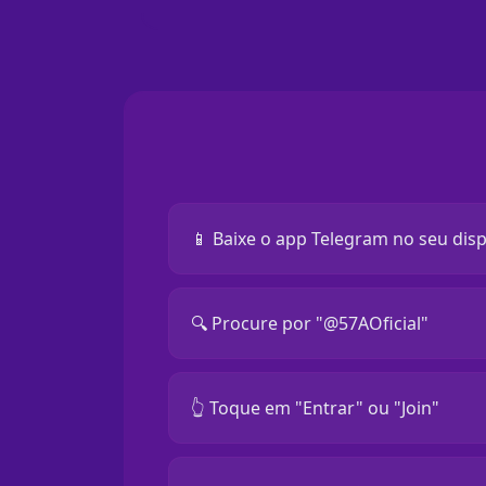
📱 Baixe o app Telegram no seu disp
🔍 Procure por "@57AOficial"
👆 Toque em "Entrar" ou "Join"