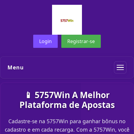
Login
Registrar-se
Menu
📱 5757Win A Melhor
Plataforma de Apostas
Cadastre-se na 5757Win para ganhar bônus no
cadastro e em cada recarga. Com a 5757Win, você