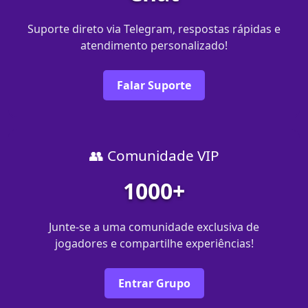
Suporte direto via Telegram, respostas rápidas e
atendimento personalizado!
Falar Suporte
👥 Comunidade VIP
1000+
Junte-se a uma comunidade exclusiva de
jogadores e compartilhe experiências!
Entrar Grupo