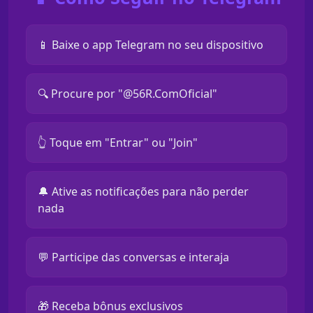
📱 Baixe o app Telegram no seu dispositivo
🔍 Procure por "@56R.ComOficial"
👆 Toque em "Entrar" ou "Join"
🔔 Ative as notificações para não perder
nada
💬 Participe das conversas e interaja
🎁 Receba bônus exclusivos