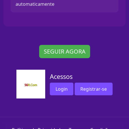
automaticamente
SEGUIR AGORA
Acessos
Login
Registrar-se