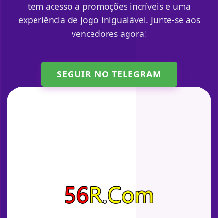
tem acesso a promoções incríveis e uma
experiência de jogo inigualável. Junte-se aos
vencedores agora!
SEGUIR NO TELEGRAM