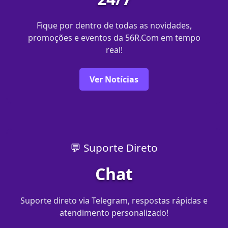
Fique por dentro de todas as novidades,
promoções e eventos da 56R.Com em tempo
real!
Ver Notícias
💬 Suporte Direto
Chat
Suporte direto via Telegram, respostas rápidas e
atendimento personalizado!