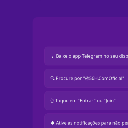
📱 Baixe o app Telegram no seu disp
🔍 Procure por "@56H.ComOficial"
👆 Toque em "Entrar" ou "Join"
🔔 Ative as notificações para não p