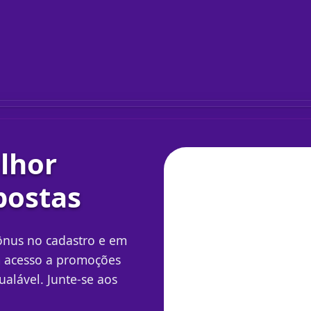
lhor
postas
ônus no cadastro e em
m acesso a promoções
ualável. Junte-se aos