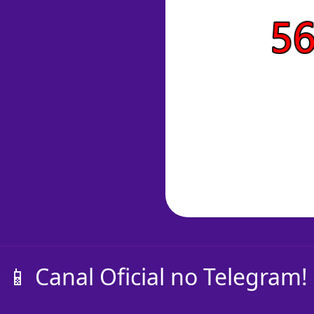
📱 Canal Oficial no Telegram!