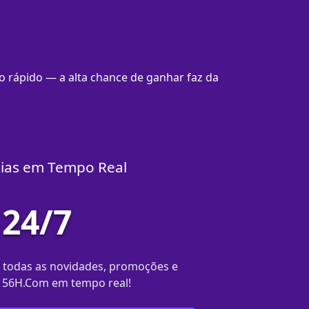
 rápido — a alta chance de ganhar faz da
cias em Tempo Real
24/7
e todas as novidades, promoções e
 56H.Com em tempo real!