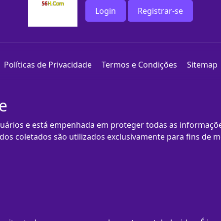
Login
Registrar-se
Políticas de Privacidade
Termos e Condições
Sitemap
de
usuários e está empenhada em proteger todas as informaçõe
os coletados são utilizados exclusivamente para fins de m