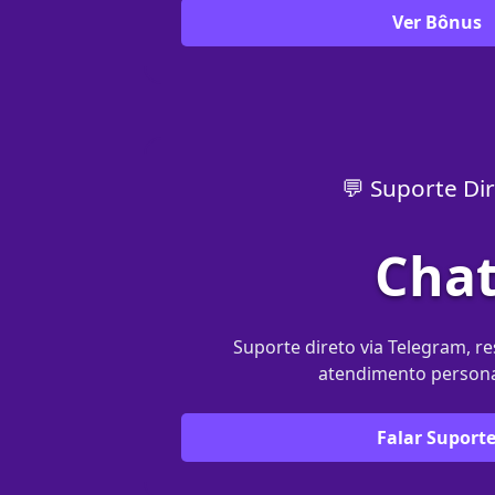
Ver Bônus
💬 Suporte Di
Cha
Suporte direto via Telegram, r
atendimento persona
Falar Suport