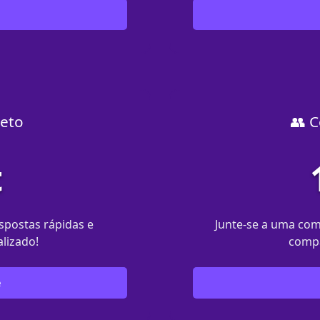
reto
👥 
t
espostas rápidas e
Junte-se a uma com
lizado!
compa
e