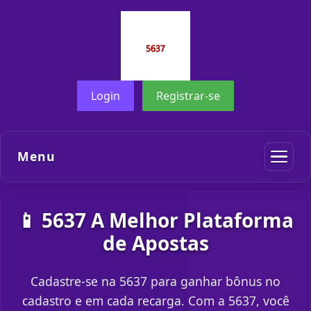
Login
Registrar-se
Menu
📱 5637 A Melhor Plataforma
de Apostas
Cadastre-se na 5637 para ganhar bônus no
cadastro e em cada recarga. Com a 5637, você