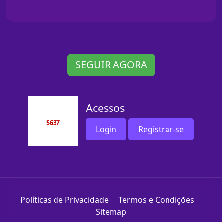
SEGUIR AGORA
Acessos
Login
Registrar-se
Políticas de Privacidade
Termos e Condições
Sitemap