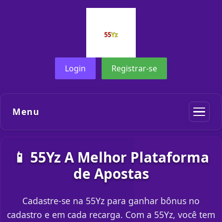
Login
Registrar-se
Menu
📱 55Yz A Melhor Plataforma
de Apostas
Cadastre-se na 55Yz para ganhar bônus no
cadastro e em cada recarga. Com a 55Yz, você tem