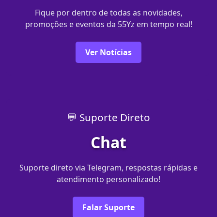
Fique por dentro de todas as novidades,
promoções e eventos da 55Yz em tempo real!
Ver Notícias
💬 Suporte Direto
Chat
Suporte direto via Telegram, respostas rápidas e
atendimento personalizado!
Falar Suporte