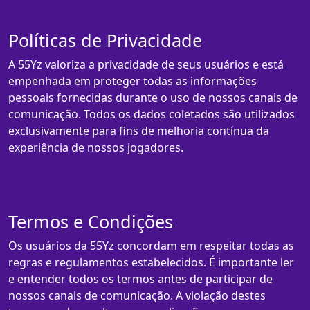
Políticas de Privacidade
A 55Yz valoriza a privacidade de seus usuários e está
empenhada em proteger todas as informações
pessoais fornecidas durante o uso de nossos canais de
comunicação. Todos os dados coletados são utilizados
exclusivamente para fins de melhoria contínua da
experiência de nossos jogadores.
Termos e Condições
Os usuários da 55Yz concordam em respeitar todas as
regras e regulamentos estabelecidos. É importante ler
e entender todos os termos antes de participar de
nossos canais de comunicação. A violação destes