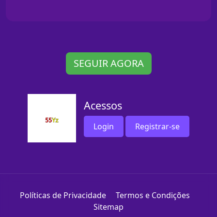
SEGUIR AGORA
Acessos
Login
Registrar-se
Políticas de Privacidade
Termos e Condições
Sitemap