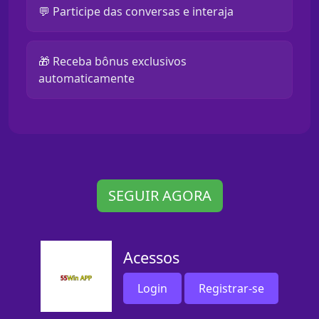
💬 Participe das conversas e interaja
🎁 Receba bônus exclusivos
automaticamente
SEGUIR AGORA
Acessos
Login
Registrar-se