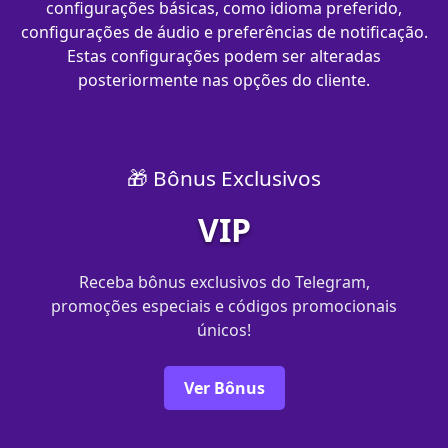
configurações básicas, como idioma preferido,
configurações de áudio e preferências de notificação.
Estas configurações podem ser alteradas
posteriormente nas opções do cliente.
🎁 Bônus Exclusivos
VIP
Receba bônus exclusivos do Telegram,
promoções especiais e códigos promocionais
únicos!
Ver Bônus