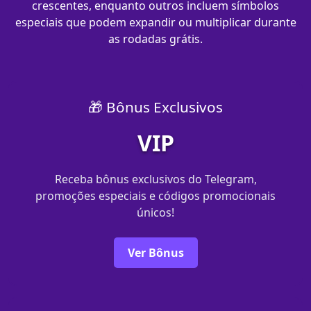
crescentes, enquanto outros incluem símbolos
especiais que podem expandir ou multiplicar durante
as rodadas grátis.
🎁 Bônus Exclusivos
VIP
Receba bônus exclusivos do Telegram,
promoções especiais e códigos promocionais
únicos!
Ver Bônus