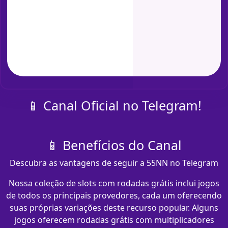
📱 Canal Oficial no Telegram!
📱 Benefícios do Canal
Descubra as vantagens de seguir a 55NN no Telegram
Nossa coleção de slots com rodadas grátis inclui jogos
de todos os principais provedores, cada um oferecendo
suas próprias variações deste recurso popular. Alguns
jogos oferecem rodadas grátis com multiplicadores