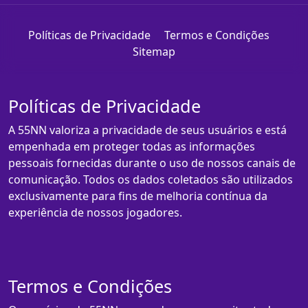
Políticas de Privacidade
Termos e Condições
Sitemap
Políticas de Privacidade
A 55NN valoriza a privacidade de seus usuários e está
empenhada em proteger todas as informações
pessoais fornecidas durante o uso de nossos canais de
comunicação. Todos os dados coletados são utilizados
exclusivamente para fins de melhoria contínua da
experiência de nossos jogadores.
Termos e Condições