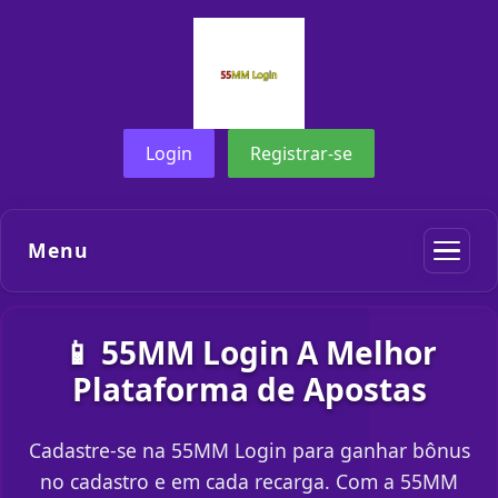
Login
Registrar-se
Menu
📱 55MM Login A Melhor
Plataforma de Apostas
Cadastre-se na 55MM Login para ganhar bônus
no cadastro e em cada recarga. Com a 55MM