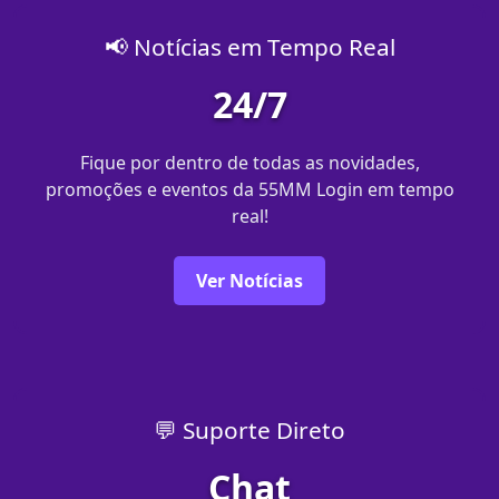
📢 Notícias em Tempo Real
24/7
Fique por dentro de todas as novidades,
promoções e eventos da 55MM Login em tempo
real!
Ver Notícias
💬 Suporte Direto
Chat