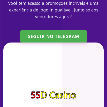
você tem acesso a promoções incríveis e uma
experiência de jogo inigualável. Junte-se aos
vencedores agora!
SEGUIR NO TELEGRAM