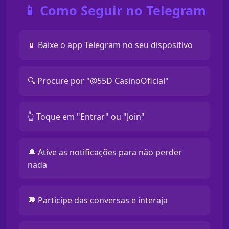
📱 Como Seguir no Telegram
📱 Baixe o app Telegram no seu dispositivo
🔍 Procure por "@55D CasinoOficial"
👆 Toque em "Entrar" ou "Join"
🔔 Ative as notificações para não perder
nada
💬 Participe das conversas e interaja