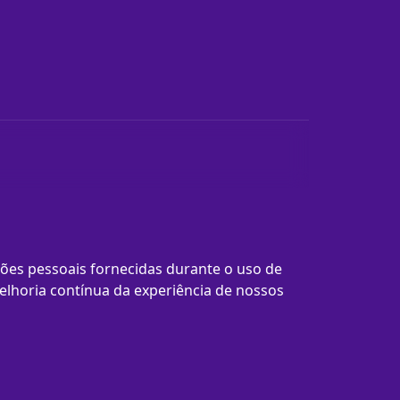
ções pessoais fornecidas durante o uso de
elhoria contínua da experiência de nossos