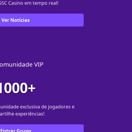
55C Casino em tempo real!
Ver Notícias
Comunidade VIP
1000+
unidade exclusiva de jogadores e
rtilhe experiências!
Entrar Grupo