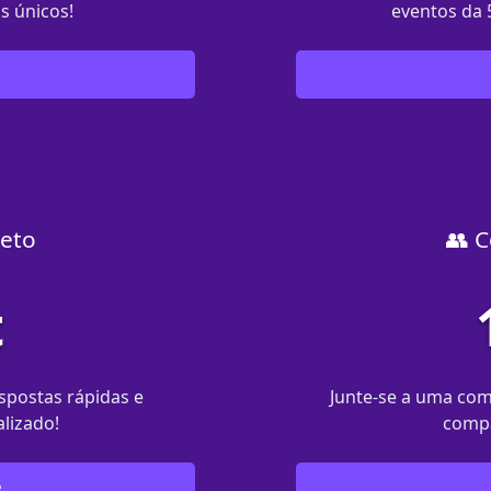
s únicos!
eventos da 
reto
👥 
t
espostas rápidas e
Junte-se a uma com
lizado!
compa
e