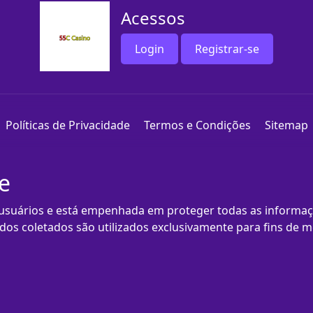
Acessos
Login
Registrar-se
Políticas de Privacidade
Termos e Condições
Sitemap
de
s usuários e está empenhada em proteger todas as informa
os coletados são utilizados exclusivamente para fins de m