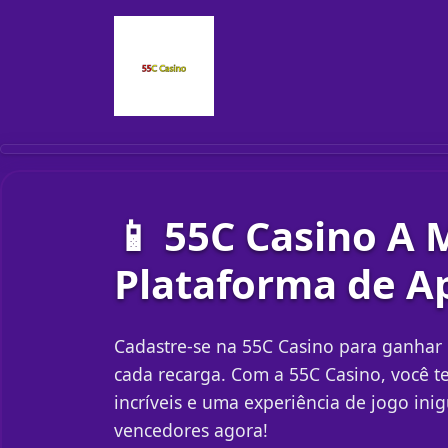
📱 55C Casino A 
Plataforma de A
Cadastre-se na 55C Casino para ganhar
cada recarga. Com a 55C Casino, você 
incríveis e uma experiência de jogo inig
vencedores agora!