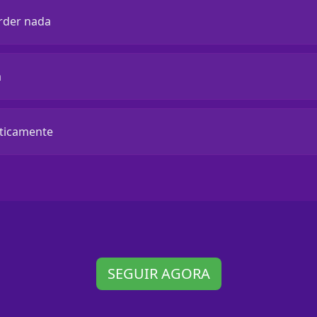
erder nada
a
aticamente
SEGUIR AGORA