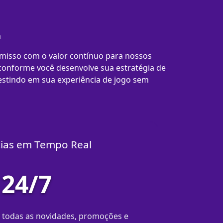
m
isso com o valor contínuo para nossos
 conforme você desenvolve sua estratégia de
vestindo em sua experiência de jogo sem
cias em Tempo Real
24/7
e todas as novidades, promoções e