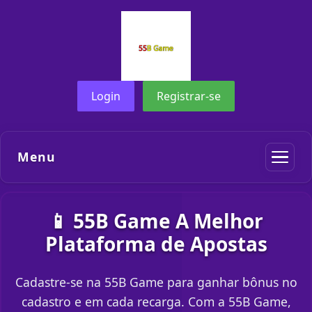
Login
Registrar-se
Menu
📱 55B Game A Melhor
Plataforma de Apostas
Cadastre-se na 55B Game para ganhar bônus no
cadastro e em cada recarga. Com a 55B Game,