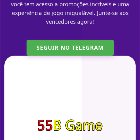
você tem acesso a promoções incríveis e uma
experiência de jogo inigualável. Junte-se aos
vencedores agora!
SEGUIR NO TELEGRAM