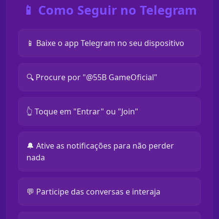
📱 Como Seguir no Telegram
📱 Baixe o app Telegram no seu dispositivo
🔍 Procure por "@55B GameOficial"
👆 Toque em "Entrar" ou "Join"
🔔 Ative as notificações para não perder
nada
💬 Participe das conversas e interaja