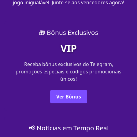
jogo inigualável. Junte-se aos vencedores agora!
🎁 Bônus Exclusivos
VIP
Receba bônus exclusivos do Telegram,
promoções especiais e códigos promocionais
únicos!
Ver Bônus
📢 Notícias em Tempo Real