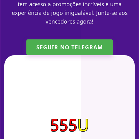
tem acesso a promoções incríveis e uma
experiência de jogo inigualável. Junte-se aos
vencedores agora!
SEGUIR NO TELEGRAM