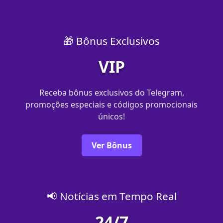
🎁 Bônus Exclusivos
VIP
Receba bônus exclusivos do Telegram,
promoções especiais e códigos promocionais
únicos!
Ver Bônus
📢 Notícias em Tempo Real
24/7