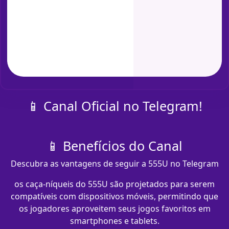
📱 Canal Oficial no Telegram!
📱 Benefícios do Canal
Descubra as vantagens de seguir a 555U no Telegram
os caça-níqueis do 555U são projetados para serem
compatíveis com dispositivos móveis, permitindo que
os jogadores aproveitem seus jogos favoritos em
smartphones e tablets.