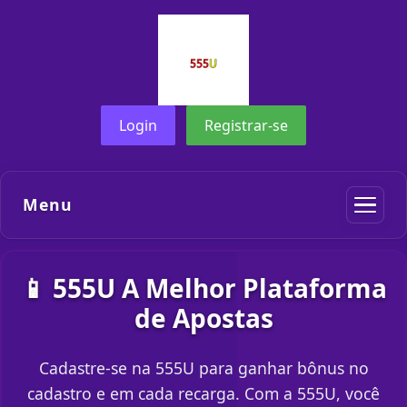
Login
Registrar-se
Menu
📱 555U A Melhor Plataforma
de Apostas
Cadastre-se na 555U para ganhar bônus no
cadastro e em cada recarga. Com a 555U, você