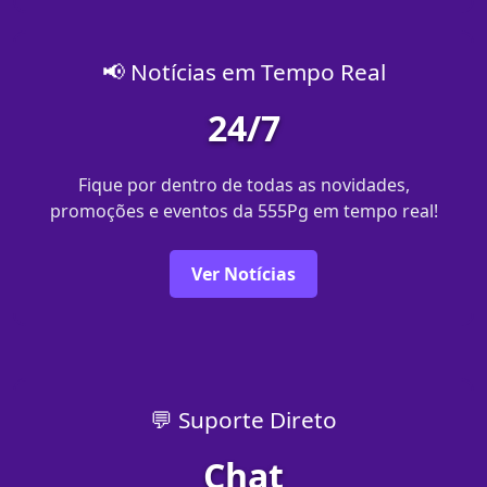
📢 Notícias em Tempo Real
24/7
Fique por dentro de todas as novidades,
promoções e eventos da 555Pg em tempo real!
Ver Notícias
💬 Suporte Direto
Chat