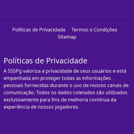
Políticas de Privacidade
Termos e Condições
Sitemap
Políticas de Privacidade
A 555Pg valoriza a privacidade de seus usuários e está
empenhada em proteger todas as informações
pessoais fornecidas durante o uso de nossos canais de
comunicação. Todos os dados coletados são utilizados
exclusivamente para fins de melhoria contínua da
experiência de nossos jogadores.