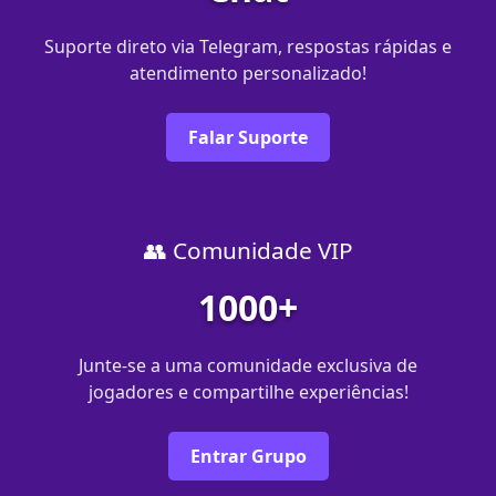
Suporte direto via Telegram, respostas rápidas e
atendimento personalizado!
Falar Suporte
👥 Comunidade VIP
1000+
Junte-se a uma comunidade exclusiva de
jogadores e compartilhe experiências!
Entrar Grupo