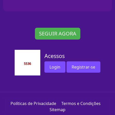
SEGUIR AGORA
Acessos
Login
Registrar-se
Políticas de Privacidade
Termos e Condições
Sitemap