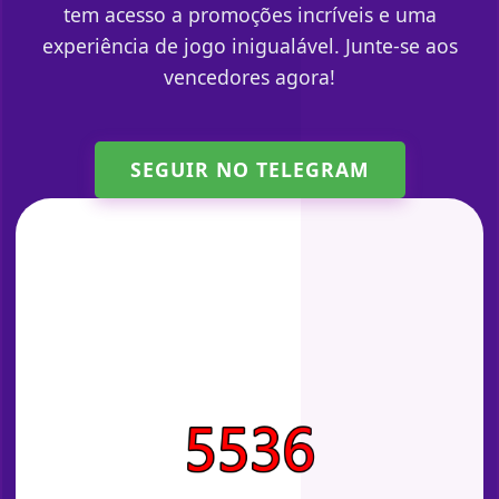
tem acesso a promoções incríveis e uma
experiência de jogo inigualável. Junte-se aos
vencedores agora!
SEGUIR NO TELEGRAM