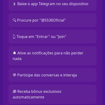
📱 Baixe o app Telegram no seu dispositivo
🔍 Procure por "@5536Oficial"
👆 Toque em "Entrar" ou "Join"
🔔 Ative as notificações para não perder
nada
💬 Participe das conversas e interaja
🎁 Receba bônus exclusivos
automaticamente