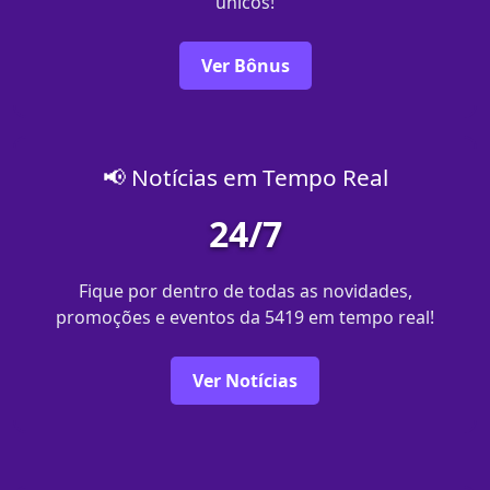
únicos!
Ver Bônus
📢 Notícias em Tempo Real
24/7
Fique por dentro de todas as novidades,
promoções e eventos da 5419 em tempo real!
Ver Notícias