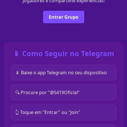
jogadores e compartilhe experiências!
Entrar Grupo
📱 Como Seguir no Telegram
📱 Baixe o app Telegram no seu dispositivo
🔍 Procure por "@5419Oficial"
👆 Toque em "Entrar" ou "Join"