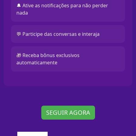
🔔 Ative as notificações para não perder
nada
💬 Participe das conversas e interaja
🎁 Receba bônus exclusivos
automaticamente
SEGUIR AGORA