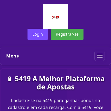
Login
Registrar-se
Menu
📱 5419 A Melhor Plataforma
de Apostas
Cadastre-se na 5419 para ganhar bônus no
cadastro e em cada recarga. Com a 5419, você