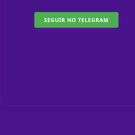
SEGUIR NO TELEGRAM