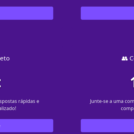
reto
👥 
t
espostas rápidas e
Junte-se a uma com
lizado!
compa
e