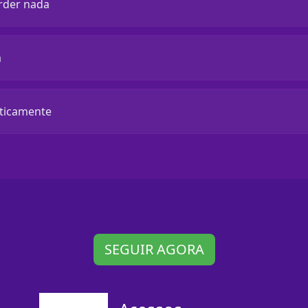
erder nada
a
aticamente
SEGUIR AGORA