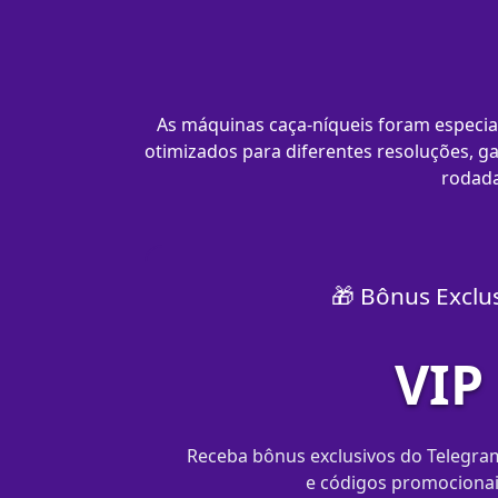
As máquinas caça-níqueis foram especial
otimizados para diferentes resoluções, g
rodada
🎁 Bônus Exclu
VIP
Receba bônus exclusivos do Telegra
e códigos promocionai