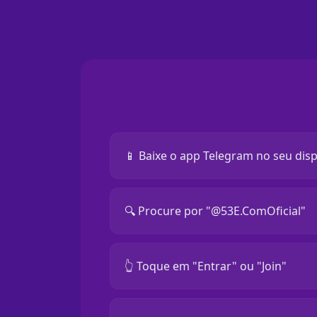
📱 Baixe o app Telegram no seu disp
🔍 Procure por "@53E.ComOficial"
👆 Toque em "Entrar" ou "Join"