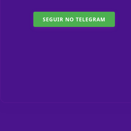
SEGUIR NO TELEGRAM