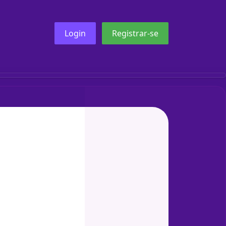
Login
Registrar-se