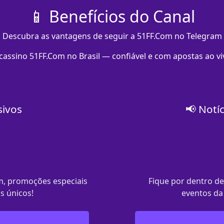
📱 Benefícios do Canal
Descubra as vantagens de seguir a 51FF.Com no Telegram
assino 51FF.Com no Brasil — confiável e com apostas ao v
sivos
📢 Notí
m, promoções especiais
Fique por dentro d
s únicos!
eventos da