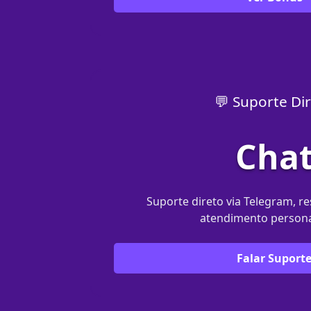
💬 Suporte Di
Cha
Suporte direto via Telegram, r
atendimento persona
Falar Suport