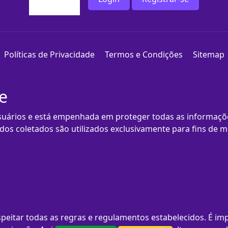
Políticas de Privacidade
Termos e Condições
Sitemap
de
usuários e está empenhada em proteger todas as informaçõ
os coletados são utilizados exclusivamente para fins de m
eitar todas as regras e regulamentos estabelecidos. É imp