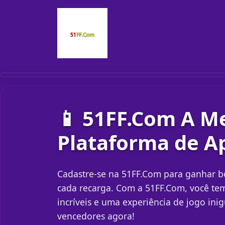
📱 51FF.Com A M
Plataforma de A
Cadastre-se na 51FF.Com para ganhar b
cada recarga. Com a 51FF.Com, você te
incríveis e uma experiência de jogo inig
vencedores agora!