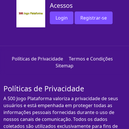
Acessos
Login
Registrar-se
Políticas de Privacidade
Termos e Condições
Sitemap
Políticas de Privacidade
A 500 Jogo Plataforma valoriza a privacidade de seus
usuários e está empenhada em proteger todas as
informações pessoais fornecidas durante o uso de
nossos canais de comunicação. Todos os dados
coletados são utilizados exclusivamente para fins de