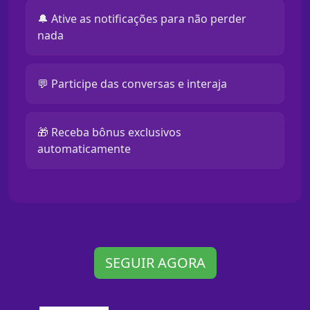
🔔 Ative as notificações para não perder
nada
💬 Participe das conversas e interaja
🎁 Receba bônus exclusivos
automaticamente
SEGUIR AGORA