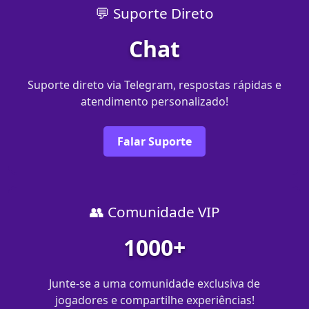
💬 Suporte Direto
Chat
Suporte direto via Telegram, respostas rápidas e
atendimento personalizado!
Falar Suporte
👥 Comunidade VIP
1000+
Junte-se a uma comunidade exclusiva de
jogadores e compartilhe experiências!