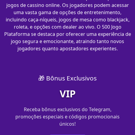
jogos de cassino online. Os jogadores podem acessar
uma vasta gama de opções de entretenimento,
incluindo caça-níqueis, jogos de mesa como blackjack,
roleta, e opções com dealer ao vivo. O 500 Jogo
Plataforma se destaca por oferecer uma experiência de
jogo segura e emocionante, atraindo tanto novos
jogadores quanto apostadores experientes.
🎁 Bônus Exclusivos
VIP
Receba bônus exclusivos do Telegram,
promoções especiais e códigos promocionais
únicos!