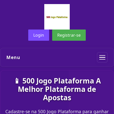
Login
Registrar-se
Menu
📱 500 Jogo Plataforma A
Melhor Plataforma de
Apostas
Cadastre-se na 500 Jogo Plataforma para ganhar