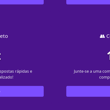
reto
👥 
t
espostas rápidas e
Junte-se a uma com
lizado!
compa
e