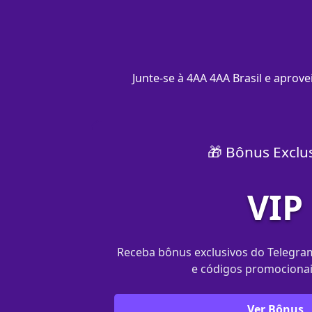
Junte-se à 4AA 4AA Brasil e apro
🎁 Bônus Exclu
VIP
Receba bônus exclusivos do Telegra
e códigos promocionai
Ver Bônus