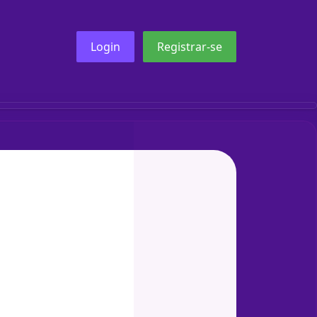
Login
Registrar-se