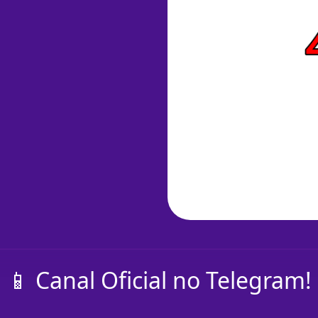
📱 Canal Oficial no Telegram!