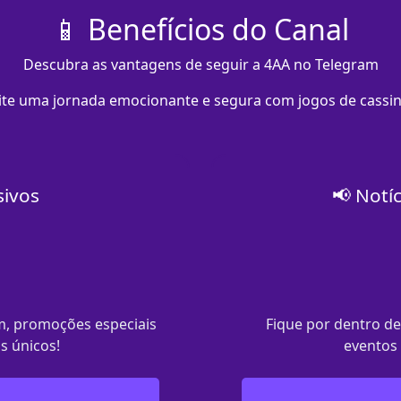
📱 Benefícios do Canal
Descubra as vantagens de seguir a 4AA no Telegram
veite uma jornada emocionante e segura com jogos de cassin
sivos
📢 Notí
m, promoções especiais
Fique por dentro d
s únicos!
eventos