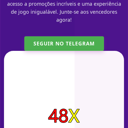
acesso a promoções incríveis e uma experiência
de jogo inigualável. Junte-se aos vencedores
agora!
SEGUIR NO TELEGRAM