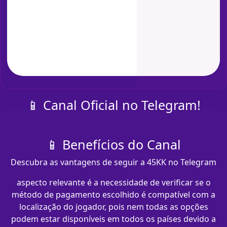
📱 Canal Oficial no Telegram!
📱 Benefícios do Canal
Descubra as vantagens de seguir a 45KK no Telegram
aspecto relevante é a necessidade de verificar se o
método de pagamento escolhido é compatível com a
localização do jogador, pois nem todas as opções
podem estar disponíveis em todos os países devido a