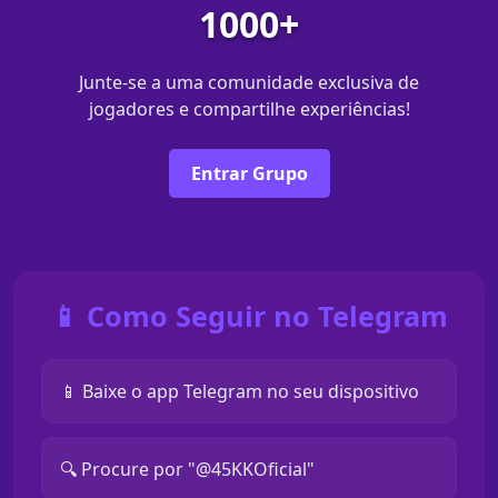
1000+
Junte-se a uma comunidade exclusiva de
jogadores e compartilhe experiências!
Entrar Grupo
📱 Como Seguir no Telegram
📱 Baixe o app Telegram no seu dispositivo
🔍 Procure por "@45KKOficial"