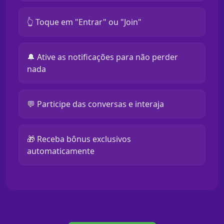
👆 Toque em "Entrar" ou "Join"
🔔 Ative as notificações para não perder
nada
💬 Participe das conversas e interaja
🎁 Receba bônus exclusivos
automaticamente