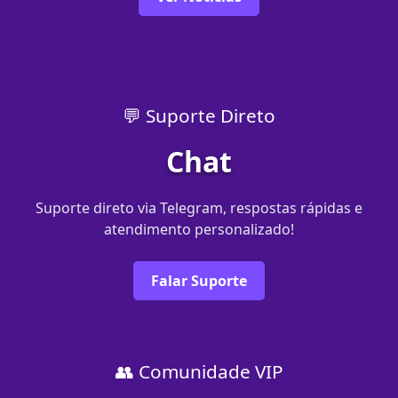
💬 Suporte Direto
Chat
Suporte direto via Telegram, respostas rápidas e
atendimento personalizado!
Falar Suporte
👥 Comunidade VIP