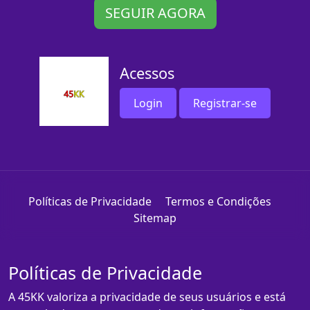
SEGUIR AGORA
Acessos
Login
Registrar-se
Políticas de Privacidade
Termos e Condições
Sitemap
Políticas de Privacidade
A 45KK valoriza a privacidade de seus usuários e está