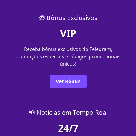
🎁 Bônus Exclusivos
VIP
Receba bônus exclusivos do Telegram,
promoções especiais e códigos promocionais
únicos!
Ver Bônus
📢 Notícias em Tempo Real
24/7