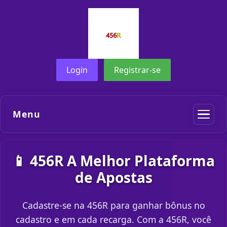
Login
Registrar-se
Menu
📱 456R A Melhor Plataforma
de Apostas
Cadastre-se na 456R para ganhar bônus no
cadastro e em cada recarga. Com a 456R, você