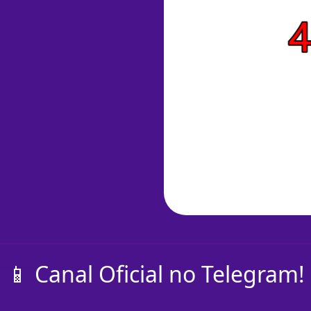
📱 Canal Oficial no Telegram!