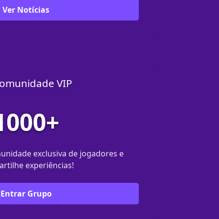
Ver Notícias
Comunidade VIP
1000+
unidade exclusiva de jogadores e
rtilhe experiências!
Entrar Grupo