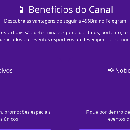
📱 Benefícios do Canal
Descubra as vantagens de seguir a 456Bra no Telegram
es virtuais são determinados por algoritmos, portanto, os 
fluenciados por eventos esportivos ou desempenho no mund
sivos
📢 Notí
m, promoções especiais
Fique por dentro d
s únicos!
eventos d