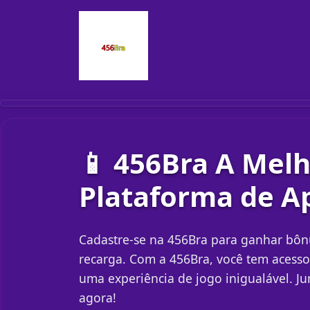
📱 456Bra A Mel
Plataforma de A
Cadastre-se na 456Bra para ganhar bôn
recarga. Com a 456Bra, você tem acesso
uma experiência de jogo inigualável. J
agora!