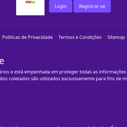
Login
Registrar-se
Políticas de Privacidade
Termos e Condições
Sitemap
de
uários e está empenhada em proteger todas as informações
os coletados são utilizados exclusivamente para fins de m