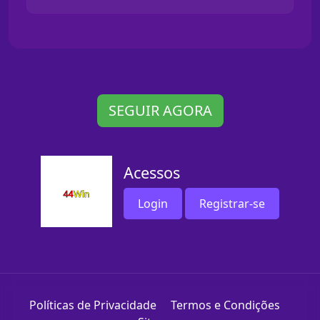
SEGUIR AGORA
Acessos
Login
Registrar-se
Políticas de Privacidade
Termos e Condições