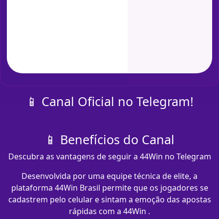
📱 Canal Oficial no Telegram!
📱 Benefícios do Canal
Descubra as vantagens de seguir a 44Win no Telegram
Desenvolvida por uma equipe técnica de elite, a
plataforma 44Win Brasil permite que os jogadores se
cadastrem pelo celular e sintam a emoção das apostas
rápidas com a 44Win .