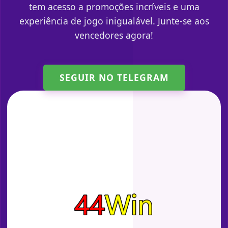
tem acesso a promoções incríveis e uma
experiência de jogo inigualável. Junte-se aos
vencedores agora!
SEGUIR NO TELEGRAM