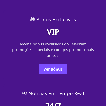
🎁 Bônus Exclusivos
VIP
Receba bônus exclusivos do Telegram,
promoções especiais e códigos promocionais
únicos!
Ver Bônus
📢 Notícias em Tempo Real
24/7