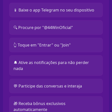
📱 Baixe o app Telegram no seu dispositivo
🔍 Procure por "@44WinOficial"
👆 Toque em "Entrar" ou "Join"
🔔 Ative as notificações para não perder
nada
💬 Participe das conversas e interaja
🎁 Receba bônus exclusivos
automaticamente