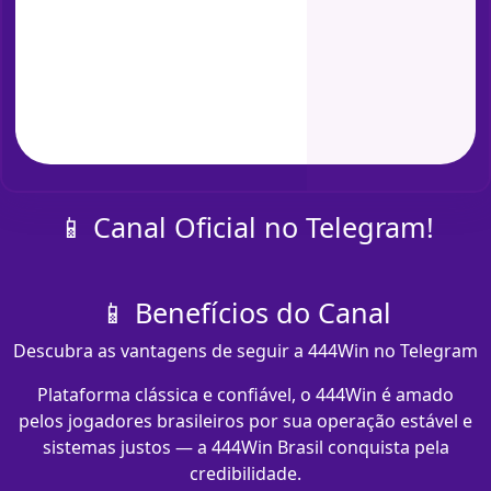
📱 Canal Oficial no Telegram!
📱 Benefícios do Canal
Descubra as vantagens de seguir a 444Win no Telegram
Plataforma clássica e confiável, o 444Win é amado
pelos jogadores brasileiros por sua operação estável e
sistemas justos — a 444Win Brasil conquista pela
credibilidade.