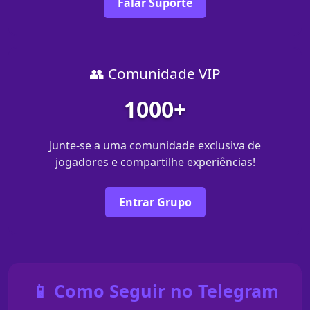
Falar Suporte
👥 Comunidade VIP
1000+
Junte-se a uma comunidade exclusiva de
jogadores e compartilhe experiências!
Entrar Grupo
📱 Como Seguir no Telegram