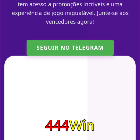
tem acesso a promoções incríveis e uma
experiência de jogo inigualável. Junte-se aos
vencedores agora!
SEGUIR NO TELEGRAM