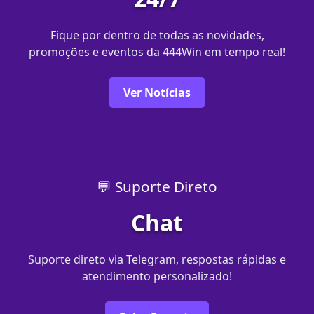
Fique por dentro de todas as novidades,
promoções e eventos da 444Win em tempo real!
Ver Notícias
💬 Suporte Direto
Chat
Suporte direto via Telegram, respostas rápidas e
atendimento personalizado!