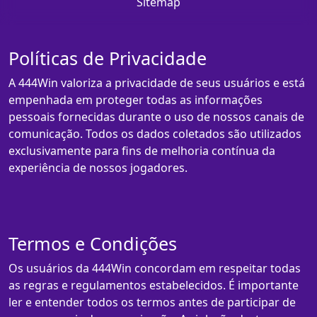
Sitemap
Políticas de Privacidade
A 444Win valoriza a privacidade de seus usuários e está
empenhada em proteger todas as informações
pessoais fornecidas durante o uso de nossos canais de
comunicação. Todos os dados coletados são utilizados
exclusivamente para fins de melhoria contínua da
experiência de nossos jogadores.
Termos e Condições
Os usuários da 444Win concordam em respeitar todas
as regras e regulamentos estabelecidos. É importante
ler e entender todos os termos antes de participar de