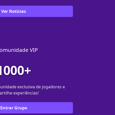
Ver Notícias
Comunidade VIP
1000+
unidade exclusiva de jogadores e
rtilhe experiências!
Entrar Grupo