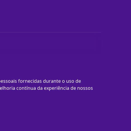
pessoais fornecidas durante o uso de
elhoria contínua da experiência de nossos