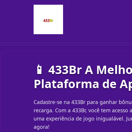
📱 433Br A Melh
Plataforma de A
Cadastre-se na 433Br para ganhar bônu
recarga. Com a 433Br, você tem acesso a
uma experiência de jogo inigualável. J
agora!