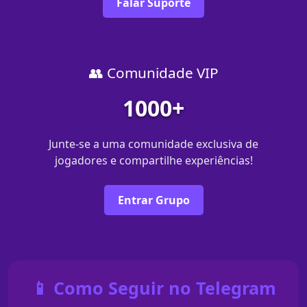
Falar Suporte
👥 Comunidade VIP
1000+
Junte-se a uma comunidade exclusiva de
jogadores e compartilhe experiências!
Entrar Grupo
📱 Como Seguir no Telegram