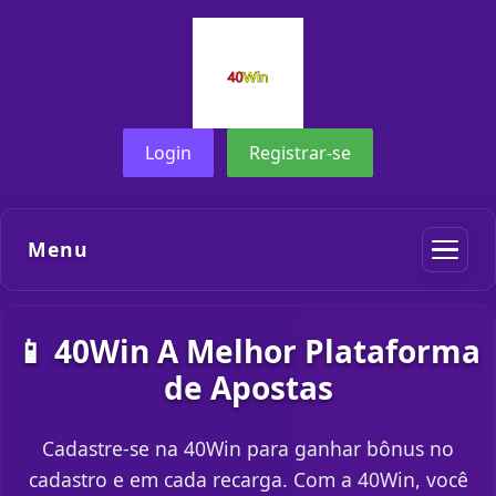
Login
Registrar-se
Menu
📱 40Win A Melhor Plataforma
de Apostas
Cadastre-se na 40Win para ganhar bônus no
cadastro e em cada recarga. Com a 40Win, você