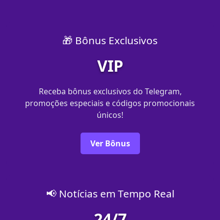
🎁 Bônus Exclusivos
VIP
Receba bônus exclusivos do Telegram,
promoções especiais e códigos promocionais
únicos!
Ver Bônus
📢 Notícias em Tempo Real
24/7