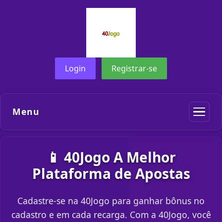
Login
Registrar-se
Menu
📱 40Jogo A Melhor
Plataforma de Apostas
Cadastre-se na 40Jogo para ganhar bônus no
cadastro e em cada recarga. Com a 40Jogo, você