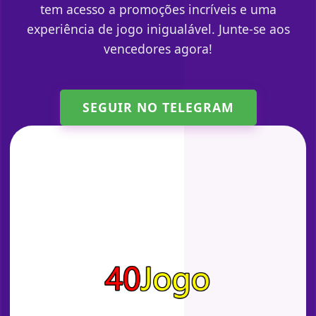
tem acesso a promoções incríveis e uma
experiência de jogo inigualável. Junte-se aos
vencedores agora!
SEGUIR NO TELEGRAM