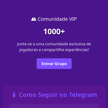
👥 Comunidade VIP
1000+
Junte-se a uma comunidade exclusiva de
jogadores e compartilhe experiências!
Entrar Grupo
📱 Como Seguir no Telegram