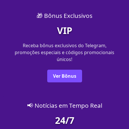
🎁 Bônus Exclusivos
VIP
Receba bônus exclusivos do Telegram,
promoções especiais e códigos promocionais
únicos!
Ver Bônus
📢 Notícias em Tempo Real
24/7