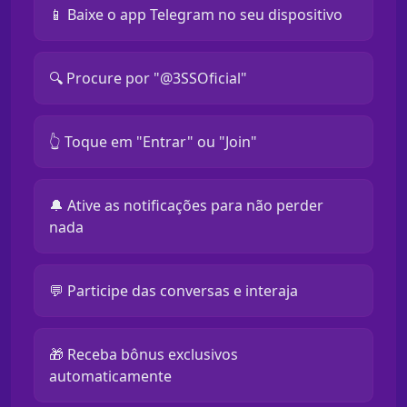
📱 Baixe o app Telegram no seu dispositivo
🔍 Procure por "@3SSOficial"
👆 Toque em "Entrar" ou "Join"
🔔 Ative as notificações para não perder
nada
💬 Participe das conversas e interaja
🎁 Receba bônus exclusivos
automaticamente