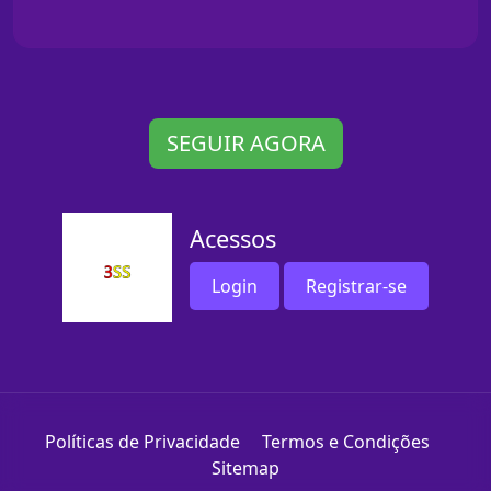
SEGUIR AGORA
Acessos
Login
Registrar-se
Políticas de Privacidade
Termos e Condições
Sitemap