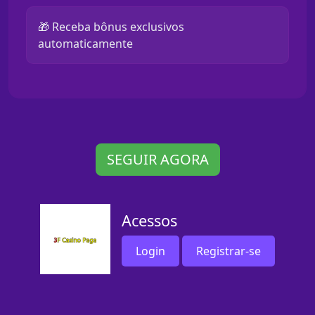
🎁 Receba bônus exclusivos
automaticamente
SEGUIR AGORA
Acessos
Login
Registrar-se