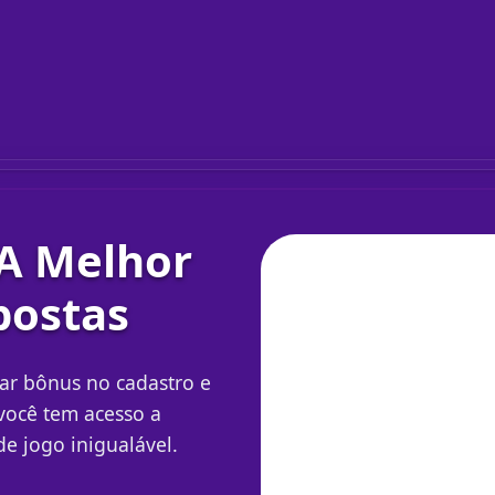
 A Melhor
postas
ar bônus no cadastro e
você tem acesso a
e jogo inigualável.