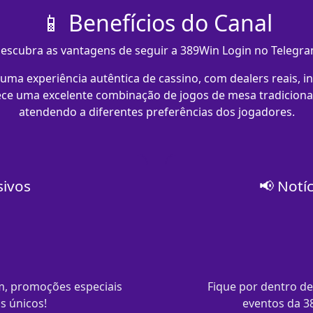
📱 Benefícios do Canal
escubra as vantagens de seguir a 389Win Login no Telegr
uma experiência autêntica de cassino, com dealers reais, i
ce uma excelente combinação de jogos de mesa tradicionais 
atendendo a diferentes preferências dos jogadores.
sivos
📢 Notí
m, promoções especiais
Fique por dentro d
s únicos!
eventos da 3