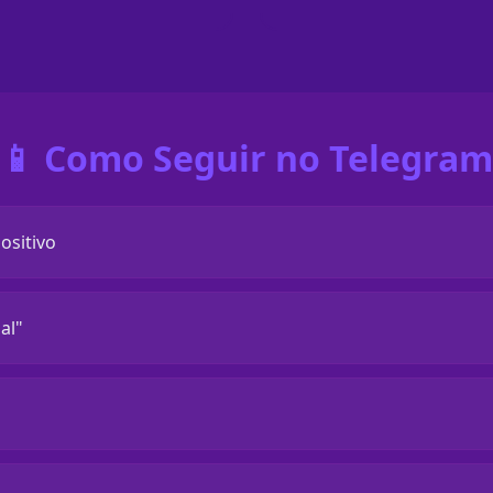
📱 Como Seguir no Telegram
ositivo
al"