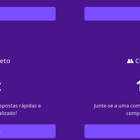
reto
👥 
t
espostas rápidas e
Junte-se a uma com
lizado!
compa
e