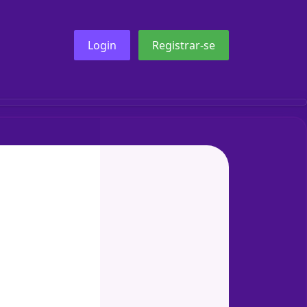
Login
Registrar-se