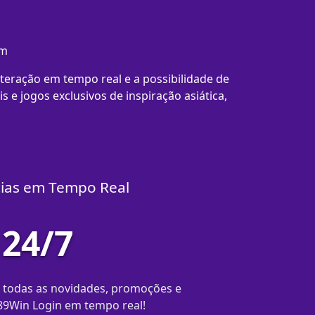
am
nteração em tempo real e a possibilidade de
e jogos exclusivos de inspiração asiática,
cias em Tempo Real
24/7
e todas as novidades, promoções e
89Win Login em tempo real!