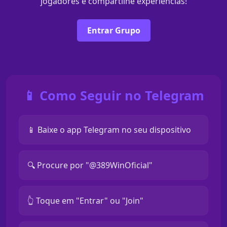
jogadores e compartilhe experiências!
Entrar Grupo
📱 Como Seguir no Telegram
📱 Baixe o app Telegram no seu dispositivo
🔍 Procure por "@389WinOficial"
👆 Toque em "Entrar" ou "Join"