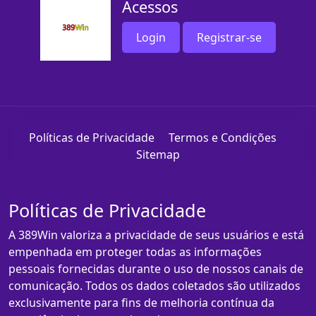
Acessos
Login
Registrar-se
Políticas de Privacidade
Termos e Condições
Sitemap
Políticas de Privacidade
A 389Win valoriza a privacidade de seus usuários e está
empenhada em proteger todas as informações
pessoais fornecidas durante o uso de nossos canais de
comunicação. Todos os dados coletados são utilizados
exclusivamente para fins de melhoria contínua da