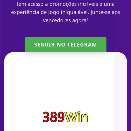
tem acesso a promoções incríveis e uma
experiência de jogo inigualável. Junte-se aos
vencedores agora!
SEGUIR NO TELEGRAM