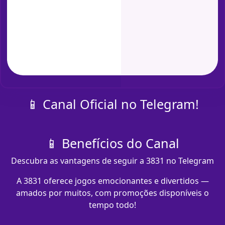
📱 Canal Oficial no Telegram!
📱 Benefícios do Canal
Descubra as vantagens de seguir a 3831 no Telegram
A 3831 oferece jogos emocionantes e divertidos —
amados por muitos, com promoções disponíveis o
tempo todo!