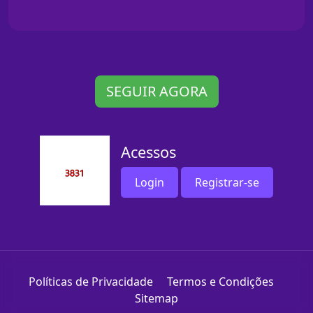
SEGUIR AGORA
Acessos
Login
Registrar-se
Políticas de Privacidade
Termos e Condições
Sitemap