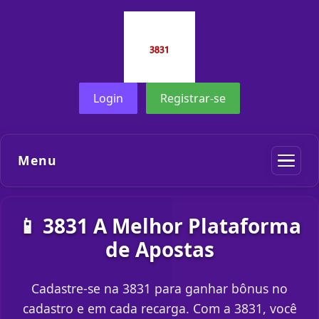
Login
Registrar-se
Menu
📱 3831 A Melhor Plataforma
de Apostas
Cadastre-se na 3831 para ganhar bônus no
cadastro e em cada recarga. Com a 3831, você