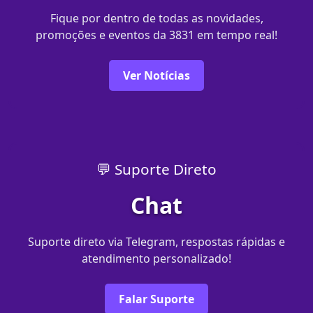
Fique por dentro de todas as novidades,
promoções e eventos da 3831 em tempo real!
Ver Notícias
💬 Suporte Direto
Chat
Suporte direto via Telegram, respostas rápidas e
atendimento personalizado!
Falar Suporte