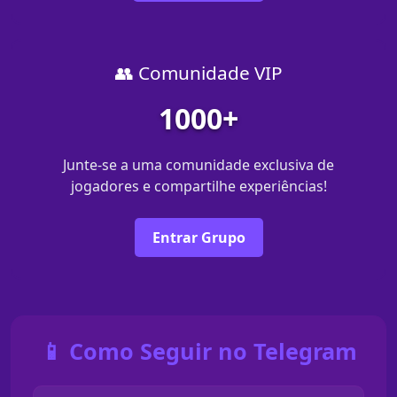
👥 Comunidade VIP
1000+
Junte-se a uma comunidade exclusiva de
jogadores e compartilhe experiências!
Entrar Grupo
📱 Como Seguir no Telegram