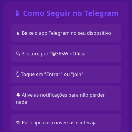
📱 Como Seguir no Telegram
📱 Baixe o app Telegram no seu dispositivo
🔍 Procure por "@365WinOficial"
👆 Toque em "Entrar" ou "Join"
🔔 Ative as notificações para não perder
nada
💬 Participe das conversas e interaja